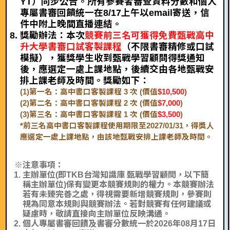
YT）同步公告。所有參賽者審查資料分數和個人
專屬書審回饋統一在8/17上午以email寄送，信
件中附上晚間直播連結。
獎勵辦法：本次
競賽前三名可獲得免費甄戰高中
升大學書審口試客製課程
（不限書審精修或口試
模擬），獲獎學生收到甄戰學習顧問得獎通知
後，應選定一處上課地點，後續交由各地甄戰安
排上課老師及時間。獎勵如下：
(1)第一名：高中書口客製課程 3 次 (價值
$10,500
)
(2)第二名：高中書口客製課程 2 次 (價值
$7,000
)
(3)第三名：高中書口客製課程 1 次 (價值
$3,500
)
*前三名高中書口客製課程使用期限至2027/01/31，得獎人
應選定一處上課地點，由該地甄戰安排上課老師及時間。
※注意事項：
主辦單位(即TKB台灣知識庫 甄戰學習顧問，以下簡
稱主辦單位)保有變更本競賽規則的權力。本競賽辦法
若有未臻完善之處，得視需要新增競賽規則，參賽則
視為同意本規則與競賽辦法。若對競賽有任何建議或
疑慮時，敬請直接向主辦單位反映溝通。
個人專屬書審回饋及書審分數統一於2026年08月17日