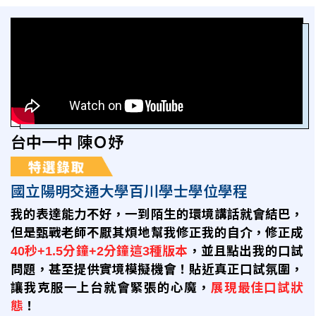
台中一中 陳Ｏ妤
國立陽明交通大學百川學士學位學程
我的表達能力不好，一到陌生的環境講話就會結巴，
但是甄戰老師不厭其煩地幫我修正我的自介，修正成
40秒+1.5分鐘+2分鐘這3種版本
，並且點出我的口試
問題，甚至提供實境模擬機會！貼近真正口試氛圍，
讓我克服一上台就會緊張的心魔，
展現最佳口試狀
態
！