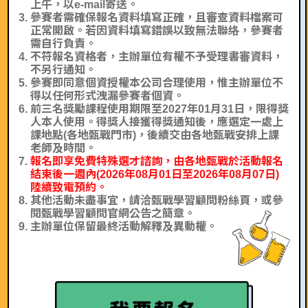
上午，以e-mail寄送。
參賽者需確保報名資料填寫正確，且審查資料檔案可
正常開啟。若因資料填寫錯誤以致無法聯络，參賽者
需自行負責。
不符報名資格者，主辦單位有權不予受理書審資料，
不另行通知。
參賽即同意個資授權本公司合理使用，惟主辦單位不
得以任何形式洩漏參賽者個資。
前三名獎勵課程使用期限至2027年01月31日，限得獎
人本人使用。得獎人接獲得獎通知後，應選定一處上
課地點(各地甄戰門市)，後續交由各地甄戰安排上課
老師及時間。
報名即享免費特殊選才諮詢，由各地甄戰於活動報名
結束後一週內(2026年08月01日至2026年08月07日)
陸續致電預約。
其他活動未盡事宜，請洽甄戰學習顧問粉絲頁，或參
閱甄戰學習顧問官網公告之簡章。
主辦單位保留最終活動解釋及異動權。