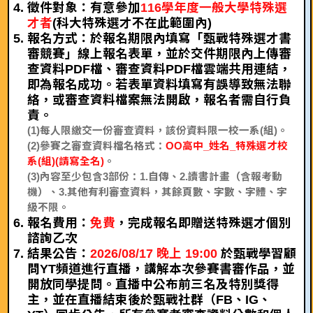
徵件對象：有意參加
116學年度一般大學特殊選
才者
(科大特殊選才不在此範圍內)
報名方式：於報名期限內填寫「甄戰特殊選才書
審競賽」線上報名表單，並於交件期限內上傳審
查資料PDF檔、審查資料PDF檔雲端共用連結，
即為報名成功。若表單資料填寫有誤導致無法聯
絡，或審查資料檔案無法開啟，報名者需自行負
責。
(1)每人限繳交一份審查資料，該份資料限一校一系(組)。
(2)參賽之審查資料檔名格式：
OO高中_姓名_特殊選才校
系(組)(請寫全名)
。
(3)內容至少包含3部份：1.自傳、2.讀書計畫（含報考動
機）、3.其他有利審查資料，其餘頁數、字數、字體、字
級不限。
報名費用：
免費
，完成報名即贈送特殊選才個別
諮詢乙次
結果公告：
2026/08/17 晚上 19:00
於甄戰學習顧
問YT頻道進行直播，講解本次參賽書審作品，並
開放同學提問。直播中公布前三名及特別獎得
主，並在直播結束後於甄戰社群（FB、IG、