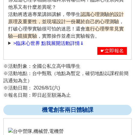
他系又有什麼差異呢？
活動將透過專業講師講解，帶學生
認識心理測驗的設計
原理及重要性，並現場設計一份屬於自己的心理測驗
，
打破心理學實驗很可怕的迷思！還會
進行心理學常見實
驗—鏡描實驗
，實際操作並產出實驗報告。
>臨床心世界 點我展開活動詳情⇓
☛立即報名
※活動對象：全國公私立高中職學生
※活動地點：台中甄戰（地點為暫定，確切地點以課程前簡
訊通知為主）
※活動日期： 2026/8/1(六)
※報名日期：即日起至額滿為止
機電創客兩日體驗課