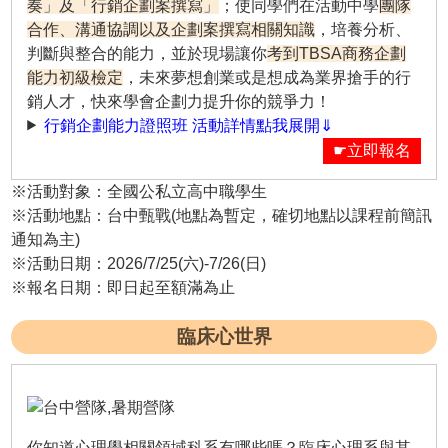
奏」及「行銷企劃案撰寫」
；使同學們在活動中學
團隊
合作、溝通協調以及企劃案撰寫相關知識
，培養分析、
判斷與整合的能力，並於現場讓你
考到TBSA商務企劃
能力初級檢定
，未來夢想創業或是想成為業界搶手的行
銷人才，快來學會企劃力提升你的競爭力！
行銷企劃能力證照班 活動詳情點我展開⇓
☛立即報名
※活動對象：全國公私立高中職學生
※活動地點：台中甄戰(地點為暫定，確切地點以課程前簡訊
通知為主)
※活動日期：2026/7/25(六)-7/26(日)
※報名日期：即日起至額滿為止
臨床心世界
你知道心理學相關領域科系有哪些嗎？臨床心理系與其