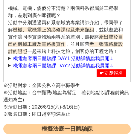
機械、電機，傻傻分不清楚？兩個科系都屬於工程學
群，差別到底在哪裡呢？
活動中分別透過兩科系領域的專業講師介紹，帶同學了
解
機械、電機需上的必修課程及未來類組
，並以遊戲和
實作讓同學實際體驗兩科系的差別，最後將
產出屬於自
己的機械工廠及電路板實作
，並且順帶
考一張電路板設
計的證照
一起來踏上科技之旅，創客你的工程之路！
機電創客兩日體驗課 DAY1 活動詳情點我展開⇓
機電創客兩日體驗課 DAY2 活動詳情點我展開⇓
☛立即報名
※活動對象：全國公私立高中職學生
※活動地點：台中甄戰(地點為暫定，確切地點以課程前簡訊
通知為主)
※活動日期：2026/8/15(六)-8/16(日)
※報名日期：即日起至額滿為止
模擬法庭一日體驗課