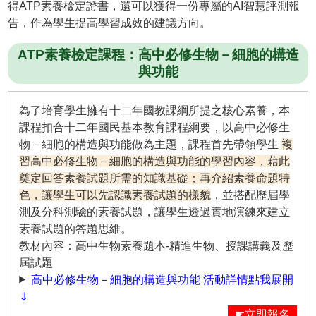
得ATP素養檢定證書，還可以獲得一份專屬的AI智慧評測報
告，作為學生提高學習成效的建議方向。
ATP素養檢定課程：高中必修生物－細胞的構造
與功能
為了培育學生擁有十二年國教課綱所提之核心素養，本
課程扣合十二年國民基本教育課程綱要，以高中必修生
物－細胞的構造與功能做為主題，課程首先帶領學生
複
習高中必修生物－細胞的構造與功能的學習內容，藉此
奠定回答素養試題所需的知識基礎；再介紹素養命題特
色，讓學生可以先認識素養試題的樣貌
，並搭配歷屆學
測及分科測驗的素養試題，讓學生透過實地演練來建立
素養試題的答題思維。
教材內容：高中生物素養題本-精進生物、授課講義及歷
屆試題
高中必修生物－細胞的構造與功能 活動詳情點我展開
⇓
☛立即報名