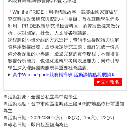
「Win the PRIDE：用指標說故事」競賽由國家實驗研
究院科技政策研究與資訊中心舉辦，旨在鼓勵學生們多
利用「PRIDE政策研究指標資料庫」的豐富數據來做分
析，探討國家、社會、人文等各種議題。
課程將以小班分組的方式進行，帶領學生從閱讀與理解
資料庫數據出發，逐步擬定研究主題，最終完成一份具
備分析深度的小專題。透過完整的實作歷程，不僅培養
數據分析能力，也強化邏輯思考與表達能力，同時引導
學生深入理解國際趨勢與重要社會議題。
高中Win the pride競賽輔導班 活動詳情點我展開⇓
☛立即報名
※活動對象：全國公私立高中職學生
※活動地點：台中市南區復興路三段503號*地點依行前通知
為主
※活動日期：2026/08/01(六)、08(六)、15(六)、22(六)
※報名日期：即日起至額滿為止