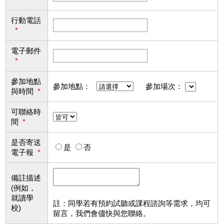
行動電話
*
電子郵件
*
參加地點
參加地點：
參加場次：
與時間
*
可聯絡時
間
*
是否寄送
是
否
電子報
*
備註描述
(例如，
就讀學
註：同學若有預約試聽或課程諮詢等需求，均可
校)
留言，我們會儘快與您聯絡。