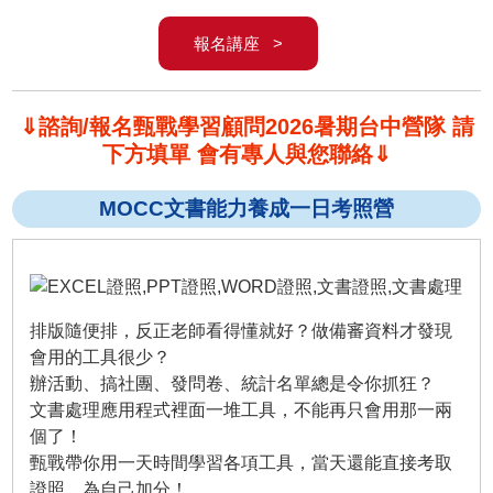
報名講座 >
⇓諮詢/報名甄戰學習顧問2026暑期台中營隊 請
下方填單 會有專人與您聯絡⇓
MOCC文書能力養成一日考照營
排版隨便排，反正老師看得懂就好？做備審資料才發現
會用的工具很少？
辦活動、搞社團、發問卷、統計名單總是令你抓狂？
文書處理應用程式裡面一堆工具，不能再只會用那一兩
個了！
甄戰帶你用一天時間學習各項工具，當天還能直接考取
證照，為自己加分！