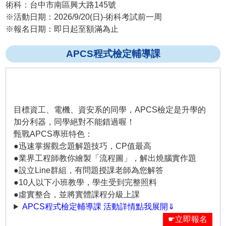
術科：台中市南區興大路145號
※活動日期：2026/9/20(日)-術科考試前一周
※報名日期：即日起至額滿為止
APCS程式檢定輔導課
目標資工、電機、資安系的同學，APCS檢定是升學的
加分利器，同學絕對不能錯過喔！
甄戰APCS專班特色：
●迅速掌握觀念題解題技巧，CP值最高
●業界工程師教你繪製「流程圖」，解出燒腦實作題
●設立Line群組，有問題授課老師為您解答
●10人以下小班教學，學生受到完整照料
●虛實整合，並將實體課程分級上課
APCS程式檢定輔導課 活動詳情點我展開⇓
☛立即報名