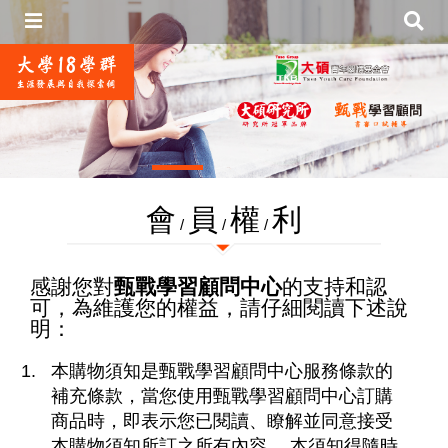
會
員
權
利
/
/
/
感謝您對
甄戰學習顧問中心
的支持和認
可，為維護您的權益，請仔細閱讀下述說
明：
本購物須知是甄戰學習顧問中心服務條款的
補充條款，當您使用甄戰學習顧問中心訂購
商品時，即表示您已閱讀、瞭解並同意接受
本購物須知所訂之所有內容。 本須知得隨時