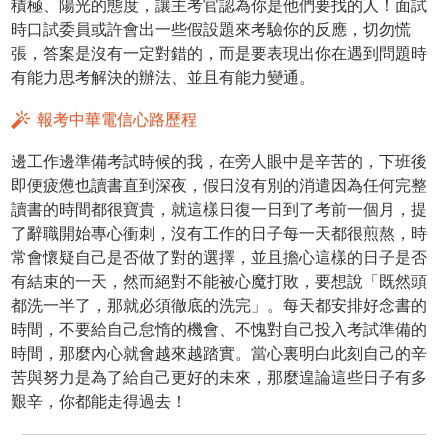
積極、陽光的態度，讓主考官認為你是他們要找的人！面試
時口試委員或許會出一些假設題來考驗你的反應，切勿慌
張，答案是沒有一定對錯的，而是要表現出你在遇到問題時
有能力思考解決的辦法、並且有能力變通。
報考中華電信心路歷程
邊工作邊準備考試時候的我，在旁人眼中是辛苦的，下班後
即便疲憊也讀書直到深夜，假日沒有別的消遣因為任何完整
讀書的時間都很寶貴，就這樣日復一日到了考前一個月，提
了辭職開始專心衝刺，沒有工作的日子每一天都很煎熬，時
常會懷疑自己是否做了對的選擇，並且擔心這樣的日子是否
有結束的一天，然而絕對不能被心魔打敗，要想說「既然頭
都洗一半了，那就必須徹底的洗完」。每天都安排好念書的
時間，不要給自己怠惰的機會、不愧對自己投入考試準備的
時間，那麼內心就會越來越踏實。當心裏明白此刻自己的辛
苦與努力是為了給自己更好的未來，那麼遑論這些日子有多
艱辛，你都能走得過去！