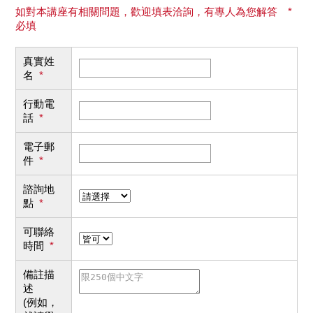
如對本講座有相關問題，歡迎填表洽詢，有專人為您解答 *
必填
真實姓
名
*
行動電
話
*
電子郵
件
*
諮詢地
點
*
可聯絡
時間
*
備註描
述
(例如，