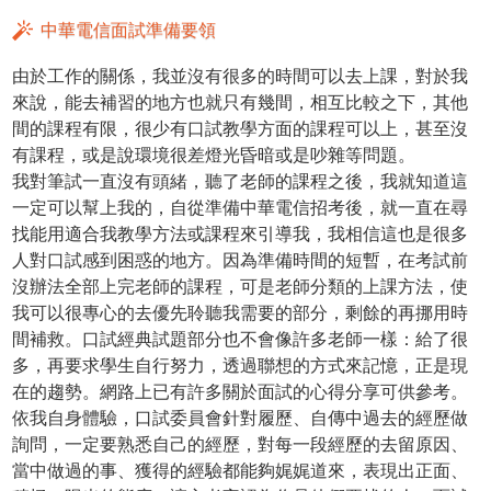
中華電信面試準備要領
由於工作的關係，我並沒有很多的時間可以去上課，對於我
來說，能去補習的地方也就只有幾間，相互比較之下，其他
間的課程有限，很少有口試教學方面的課程可以上，甚至沒
有課程，或是說環境很差燈光昏暗或是吵雜等問題。
我對筆試一直沒有頭緒，聽了老師的課程之後，我就知道這
一定可以幫上我的，自從準備中華電信招考後，就一直在尋
找能用適合我教學方法或課程來引導我，我相信這也是很多
人對口試感到困惑的地方。因為準備時間的短暫，在考試前
沒辦法全部上完老師的課程，可是老師分類的上課方法，使
我可以很專心的去優先聆聽我需要的部分，剩餘的再挪用時
間補救。口試經典試題部分也不會像許多老師一樣：給了很
多，再要求學生自行努力，透過聯想的方式來記憶，正是現
在的趨勢。網路上已有許多關於面試的心得分享可供參考。
依我自身體驗，口試委員會針對履歷、自傳中過去的經歷做
詢問，一定要熟悉自己的經歷，對每一段經歷的去留原因、
當中做過的事、獲得的經驗都能夠娓娓道來，表現出正面、