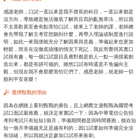
感謝老師，口試一直以來是我不擅長的科目，一直以來都是
沒方向，導致總是無法徹底了解而且寫的亂無章法，所以我
不太喜歡甚至會有點害怕口試，後來上了老師的課，老師總
會先帶我了解主考官想聽到什麼，再帶入理論或制度進行說
明，如此一來我便能充分了解因果與意義，準備起來也更加
輕鬆，而非在沒徹底搞懂的情況下死記，我反而覺得其實口
試很有趣，每一個口試題目及應對都是前人一點一滴摸索創
造出來，都是有跡可循的。雖然口試有時還是不免偏向主
觀，但現在我不會那麼害怕它們了。感恩老師，祝老師一切
順利平安喜樂！
選擇甄戰的理由
因為在網路上看到甄戰的廣告，且上網爬文過甄戰為國營考
試口面試最推薦，就決定來嘗試一下；因為中華電信公告招
考到考試只有短短1個月，準備期間都是與時間賽跑，能在短
短一個月準備越充足是越有利的；因口試要如何準備完全沒
有頭緒，所以我就決定參加口試班來衝刺。