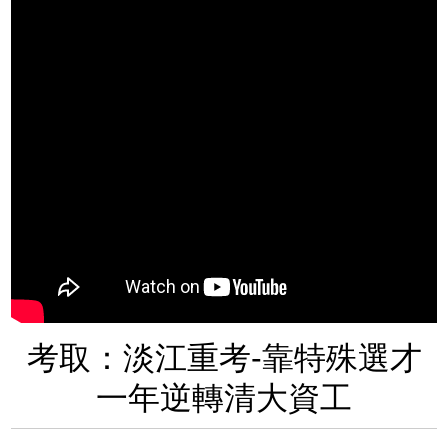
考取：淡江重考-靠特殊選才
一年逆轉清大資工