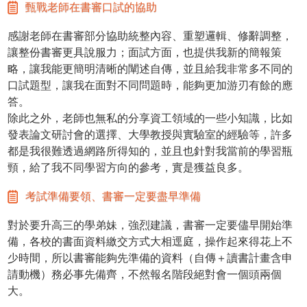
甄戰老師在書審口試的協助
感謝老師在書審部分協助統整內容、重塑邏輯、修辭調整，
讓整份書審更具說服力；面試方面，也提供我新的簡報策
略，讓我能更簡明清晰的闡述自傳，並且給我非常多不同的
口試題型，讓我在面對不同問題時，能夠更加游刃有餘的應
答。
除此之外，老師也無私的分享資工領域的一些小知識，比如
發表論文研討會的選擇、大學教授與實驗室的經驗等，許多
都是我很難透過網路所得知的，並且也針對我當前的學習瓶
頸，給了我不同學習方向的參考，實是獲益良多。
考試準備要領、書審一定要盡早準備
對於要升高三的學弟妹，強烈建議，書審一定要儘早開始準
備，各校的書面資料繳交方式大相逕庭，操作起來得花上不
少時間，所以書審能夠先準備的資料（自傳＋讀書計畫含申
請動機）務必事先備齊，不然報名階段絕對會一個頭兩個
大。