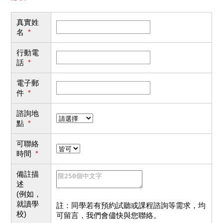
真實姓
名
*
行動電
話
*
電子郵
件
*
諮詢地
點
*
可聯絡
時間
*
備註描
述
(例如，
就讀學
註：同學若有預約試聽或課程諮詢等需求，均
校)
可留言，我們會儘快與您聯絡。