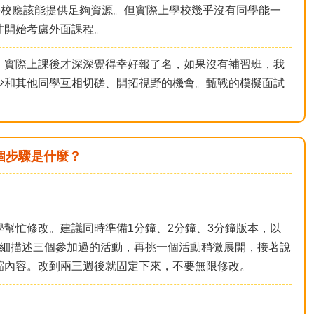
學校應該能提供足夠資源。但實際上學校幾乎沒有同學能一
才開始考慮外面課程。
。實際上課後才深深覺得幸好報了名，如果沒有補習班，我
少和其他同學互相切磋、開拓視野的機會。甄戰的模擬面試
個步驟是什麼？
幫忙修改。建議同時準備1分鐘、2分鐘、3分鐘版本，以
詳細描述三個參加過的活動，再挑一個活動稍微展開，接著說
縮內容。改到兩三週後就固定下來，不要無限修改。