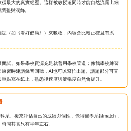
收穫最大的真實經歷。這樣被教授追問時才能自然流露出細
幅調整與潤飾。
雜誌（如《看好健康》）來吸收，內容會比較正確且有系
擬面試。如果學校資源充足就善用學校管道；像我學校練習
己練習時建議錄音回聽，AI也可以幫忙出題。議題部分可直
與重點寫在紙上，熟悉後速度與流暢度自然會提升。
悟
科系。後來評估自己的成績與個性，覺得醫學系很match，
，時間其實只有半年左右。