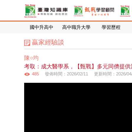
國中升高中
高中職升大學
學習歷程
贏家經驗談
陳○均
考取：成大醫學系，【甄戰】多元同儕提供
485
發佈時間：2026/02/11
更新時間：2026/04/