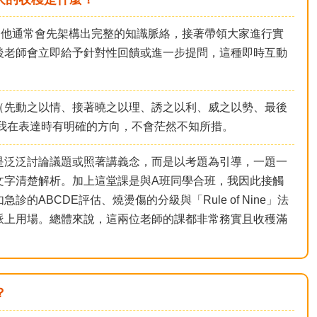
。他通常會先架構出完整的知識脈絡，接著帶領大家進行實
後老師會立即給予針對性回饋或進一步提問，這種即時互動
（先動之以情、接著曉之以理、誘之以利、威之以勢、最後
我在表達時有明確的方向，不會茫然不知所措。
是泛泛討論議題或照著講義念，而是以考題為引導，一題一
文字清楚解析。加上這堂課是與A班同學合班，我因此接觸
ABCDE評估、燒燙傷的分級與「Rule of Nine」法
派上用場。總體來說，這兩位老師的課都非常務實且收穫滿
？