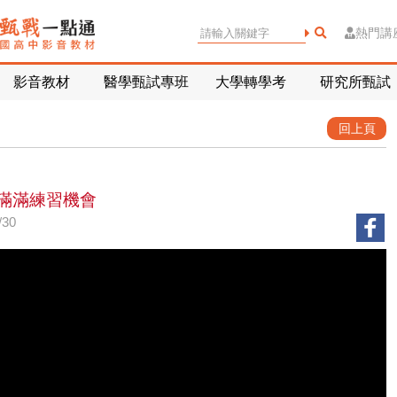
熱門講
影音教材
醫學甄試專班
大學轉學考
研究所甄試
回上頁
滿滿練習機會
30