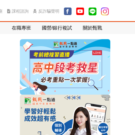
課程諮詢
反詐騙聲明
座
在職專班
國營/銀行複試
關於甄戰