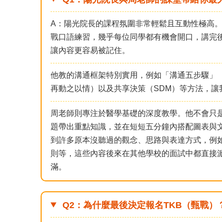
A：陽光院長的課程氛圍非常輕鬆且互動性極高
戰口語練習，幾乎每位同學都有機會開口，講完
讓內容更容易被記住。
他教的溝通框架特別實用，例如「溝通五步驟」
再動之以情）以及共享決策（SDM）等方法，讓
周老師則專注於醫學基礎的深度教學。他不會只
題帶出重點知識，並在短短五分鐘內搭配圖表與
到許多原本沒聽過的觀念、思路與表達方式，例如急診的
則等，這些內容後來在其他學校的面試中都直接
滿。
Q2：為什麼最後決定報名TKB（甄戰）