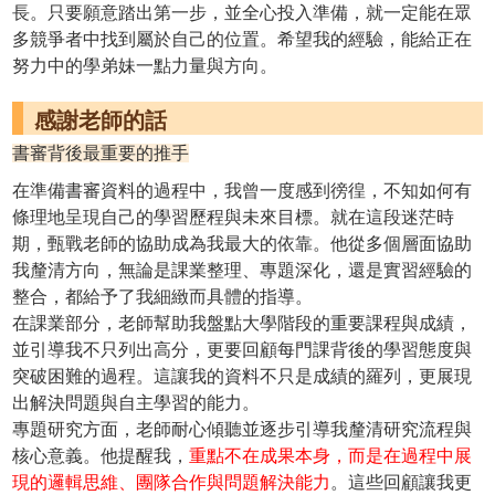
長。只要願意踏出第一步，並全心投入準備，就一定能在眾
多競爭者中找到屬於自己的位置。希望我的經驗，能給正在
努力中的學弟妹一點力量與方向。
感謝老師的話
書審背後最重要的推手
在準備書審資料的過程中，我曾一度感到徬徨，不知如何有
條理地呈現自己的學習歷程與未來目標。就在這段迷茫時
期，甄戰老師的協助成為我最大的依靠。他從多個層面協助
我釐清方向，無論是課業整理、專題深化，還是實習經驗的
整合，都給予了我細緻而具體的指導。
在課業部分，老師幫助我盤點大學階段的重要課程與成績，
並引導我不只列出高分，更要回顧每門課背後的學習態度與
突破困難的過程。這讓我的資料不只是成績的羅列，更展現
出解決問題與自主學習的能力。
專題研究方面，老師耐心傾聽並逐步引導我釐清研究流程與
核心意義。他提醒我，
重點不在成果本身，而是在過程中展
現的邏輯思維、團隊合作與問題解決能力
。這些回顧讓我更