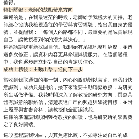
值得。
轉折關鍵：老師的鼓勵帶來方向
幸運的是，在我最迷茫的時候，老師給予我極大的支持。老
師細心協助我檢視過往的學習與實習經驗，指出我自身的優
勢，並提醒我：「每個人的路都不同，最重要的是誠實展現
自己，讓教授看到你的潛力與決心。」
這番話讓我重新找回自信。我開始有系統地整理經歷，並透
過多次修正，讓資料內容更具條理與說服力。在這個過程
中，我也逐步建立起對自己的肯定與信心。
成功上榜後：主動出擊，迎向下一步
當收到錄取通知的那一刻，內心的激動難以言喻。但我很快
意識到，成功只是開始，接下來還要主動聯繫教授，為研究
所生活做準備。我花時間深入了解教授的研究方向，撰寫具
體有誠意的聯絡信，清楚表達自己的興趣與學術目標，並附
上履歷與書審資料，讓教授能全面認識我。
這樣的準備讓我順利獲得教授的回覆，也為研究所的學習奠
定了良好開端。
這段歷程讓我明白，與其焦慮比較，不如專注於自己的成