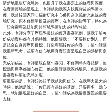
清楚地重建研究脈絡，也提升了我在書寫上的條理與深度。
在實習經驗的呈現上，老師鼓勵我深入挖掘背後的學習收
穫。我曾於國家同步輻射研究中心參與奈米繞射光束線的實
驗研究，原本僅簡單提及的經歷，在老師的指導下，轉化為
一段突顯專業技能與跨領域學習能力的精彩敘述。
此外，老師分享了歷屆學長姐的優秀書審範例，讓我了解每
份成功資料都有其獨特性。他提醒我：「不要模仿別人，而
是結合自身經歷與目標，打造專屬於你的內容。」這句話讓
我重新思考，並更有信心地用真實語言呈現自己的熱情與定
位。
完成初稿後，老師還親自逐句審閱，不僅調整內容結構，連
標點與用字都細心修正。他的嚴謹讓我深感敬佩，也讓我的
書審資料更加完整無瑕。
更重要的是，老師始終給予我鼓勵與信心。在我壓力最大的
時候，他總是說：「你已經有很好的基礎，只要再多一點心
思，就能展現最好的自己。」這句話成為我撐過困難的重要
支柱。