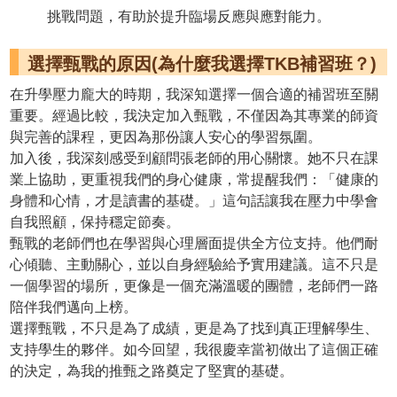
挑戰問題，有助於提升臨場反應與應對能力。
選擇甄戰的原因(為什麼我選擇TKB補習班？)
在升學壓力龐大的時期，我深知選擇一個合適的補習班至關
重要。經過比較，我決定加入甄戰，不僅因為其專業的師資
與完善的課程，更因為那份讓人安心的學習氛圍。
加入後，我深刻感受到顧問張老師的用心關懷。她不只在課
業上協助，更重視我們的身心健康，常提醒我們：「健康的
身體和心情，才是讀書的基礎。」這句話讓我在壓力中學會
自我照顧，保持穩定節奏。
甄戰的老師們也在學習與心理層面提供全方位支持。他們耐
心傾聽、主動關心，並以自身經驗給予實用建議。這不只是
一個學習的場所，更像是一個充滿溫暖的團體，老師們一路
陪伴我們邁向上榜。
選擇甄戰，不只是為了成績，更是為了找到真正理解學生、
支持學生的夥伴。如今回望，我很慶幸當初做出了這個正確
的決定，為我的推甄之路奠定了堅實的基礎。