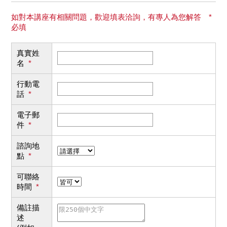
如對本講座有相關問題，歡迎填表洽詢，有專人為您解答 *
必填
真實姓
名
*
行動電
話
*
電子郵
件
*
諮詢地
點
*
可聯絡
時間
*
備註描
述