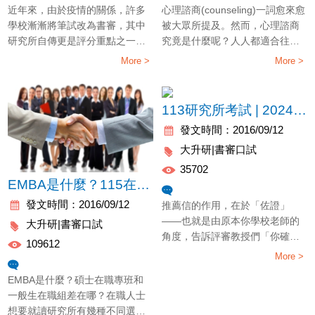
近年來，由於疫情的關係，許多
心理諮商(counseling)一詞愈來愈
學校漸漸將筆試改為書審，其中
被大眾所提及。然而，心理諮商
研究所自傳更是評分重點之一！
究竟是什麼呢？人人都適合往心
你知道為什麼研究所推甄的書審
理諮商發展嗎？而讀完心理相關
More >
More >
資料中會有「自傳」這一項嗎？
系所後又可以從事什麼行業呢？
那是因為，「自傳」是一個能夠
在接下來的文章中將簡單的為各
讓評審教授對於來參加甄試的同
位介紹。
113研究所考試 | 2024研究所推甄-推薦信怎麼寫?
學有最基本認識的方式之一。也
發文時間：2016/09/12
就是說，透過自傳，評審教授將
會產生對你的第一印象。
大升研|書審口試
35702
EMBA是什麼？115在職專班簡介—念碩專班的5大理由
精選文章
發文時間：2016/09/12
推薦信的作用，在於「佐證」
——也就是由原本你學校老師的
大升研|書審口試
角度，告訴評審教授們「你確實
109612
很優秀」！所以推薦信的效力夠
More >
精選文章
強，教授們對於你在「自傳」及
EMBA是什麼？碩士在職專班和
「學習計劃」中的陳述，相信的
一般生在職組差在哪？在職人士
程度自然較高。
想要就讀研究所有幾種不同選