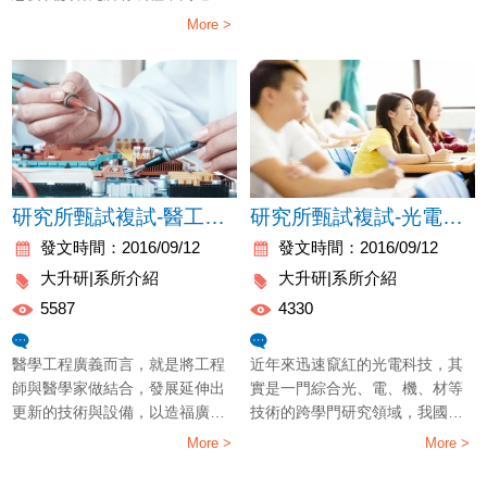
擇，常見在職專班有三種：一般
More >
生在職組、在職專班與EMBA。
在此當中EMBA對於工作經驗要
求最高，例如112年政大EMBA簡
章中規定，一般學士畢業者須具
8~12年以上工作經驗。
研究所甄試複試-醫工所簡介
研究所甄試複試-光電所簡介
發文時間：2016/09/12
發文時間：2016/09/12
大升研|系所介紹
大升研|系所介紹
5587
4330
精選文章
精選文章
醫學工程廣義而言，就是將工程
近年來迅速竄紅的光電科技，其
師與醫學家做結合，發展延伸出
實是一門綜合光、電、機、材等
更新的技術與設備，以造福廣大
技術的跨學門研究領域，我國光
的人群；醫工所領域便是整合工
電產業自從1996年首度突破千億
More >
More >
程、物理、數學、工程技術、生
產值後，便被我國列為兩兆雙星
物醫學科技、與臨床應用而形成
計劃之一，其熱門之程度與發展