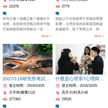
15378
3779
精選文章
精選文章
研究計畫？讀書計畫？傻傻分不
面臨少子化與經濟不景氣的雙重
清楚。各校研究所甄試簡章中幾
影響，台灣未來的就業環境將越
乎都會載明要同學繳交一份「研
來越嚴苛，除了學歷之外，勢必
究計畫」或是「讀書計畫」。這
要想辦法強化個人求職優勢與工
More >
More >
兩者到底哪裡不一樣？
作相關能力。社會新鮮人除了自
身的學歷以外，建議多增加語
文、證照等專業技能，提升自己
的職場競爭力
2027/116研究所考試&推甄準備-3大訣竅寫出完美自傳
什麼是心理系?心理與諮商有何不同?
發文時間：2016/10/25
發文時間：2016/10/25
大升研|書審口試
高升大|科系介紹
377363
29525
精選文章
精選文章