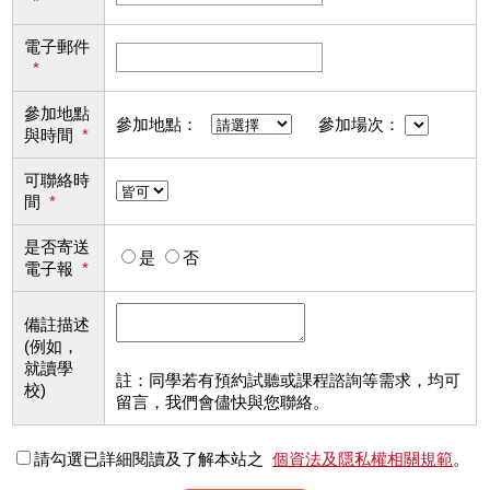
*
電子郵件
*
參加地點
參加地點：
參加場次：
與時間
*
可聯絡時
間
*
是否寄送
是
否
電子報
*
備註描述
(例如，
就讀學
註：同學若有預約試聽或課程諮詢等需求，均可
校)
留言，我們會儘快與您聯絡。
請勾選已詳細閱讀及了解本站之
個資法及隱私權相關規範
。