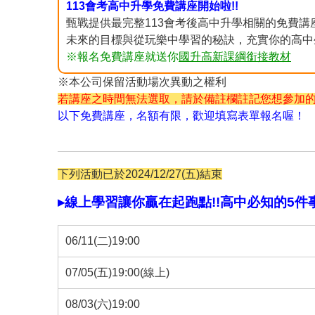
113會考高中升學免費講座開始啦!!
甄戰提供最完整113會考後高中升學相關的免費
未來的目標與從玩樂中學習的秘訣，充實你的高中
※報名免費講座就送你
國升高新課綱銜接教材
※本公司保留活動場次異動之權利
若講座之時間無法選取，請於備註欄註記您想參加
以下免費講座，名額有限，歡迎填寫表單報名喔！
下列活動已於2024/12/27(五)結束
▸線上學習讓你贏在起跑點!!高中必知的5件
06/11(二)19:00
07/05(五)19:00(線上)
08/03(六)19:00