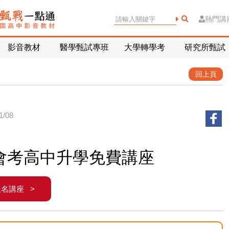
熱門講
影音教材
醫學甄試專班
大學轉學考
研究所甄試
回上頁
/08
3會考高中升學免費講座
報名講座 >