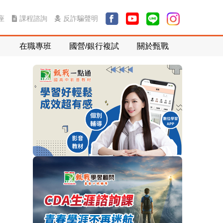
課程諮詢
反詐騙聲明
座
在職專班
國營/銀行複試
關於甄戰