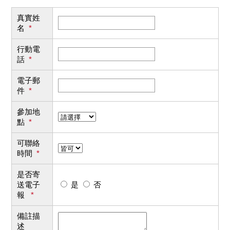
真實姓
名
*
行動電
話
*
電子郵
件
*
參加地
點
*
可聯絡
時間
*
是否寄
送電子
是
否
報
*
備註描
述