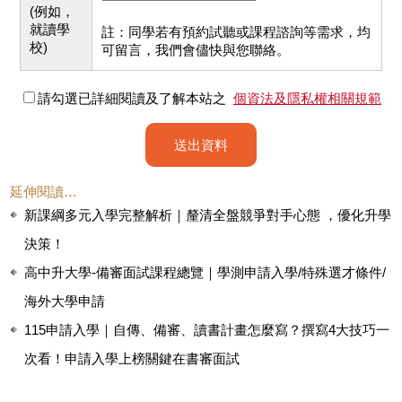
(例如，
就讀學
註：同學若有預約試聽或課程諮詢等需求，均
校)
可留言，我們會儘快與您聯絡。
請勾選已詳細閱讀及了解本站之
個資法及隱私權相關規範
送出資料
延伸閱讀…
新課綱多元入學完整解析｜釐清全盤競爭對手心態 ，優化升學
決策！
高中升大學-備審面試課程總覽｜學測申請入學/特殊選才條件/
海外大學申請
115申請入學｜自傳、備審、讀書計畫怎麼寫？撰寫4大技巧一
次看！申請入學上榜關鍵在書審面試