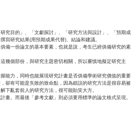
研究目的」、「文獻探討」、「研究方法與設計」、「預期成
撰寫研究結果(用預期成果代替)、結論和建議。
俱備一份論文的基本要素，也就是說，考生已經俱備研究的素
這幾個部份，與研究主題密切相關，所以審慎地擬定研究主
握能力，同時也能展現研究計畫是否俱備學術研究價值的重要
素，卻有可能是失敗的致命點，因為錯誤的研究方法是很容易被
半解下亂套前人的研究方法，很可能貽笑大方。
計畫。而最後「參考文獻」則必須要用標準的論文格式呈現。