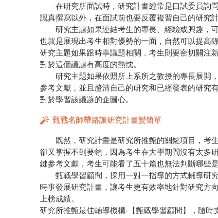
在研究所面試時，研究計畫經常是口試委員詢問
認真撰寫以外，在面試前也要反覆複習自己的研究
研究主題如果連結考生的專長、經驗或興趣，可
也就是展現出考生相對優勢的一面，自然可以提高
研究主題如果跟時事議題相關，考生則要密切關注
對於這個議題有高度的熱忱。
研究主題如果依照所上系所之教授的專長展開，
參考文獻，並且釐清自己的研究和已經發表的研究
對於學習該議題的企圖心。
甄戰名師帶路讓研究計畫變簡單
既然，研究計畫是研究所推甄的關鍵項目，考生
卻又掌握不到要領，因為考生在大學期間沒有太多
鍵參考文獻，考生可能看了五十篇也無法判斷哪些
甄戰學習顧問，採用一對一指導的方式輔導研究
時事發展研究計畫，讓考生更有效率地針對研究方
上榜成績。
研究所推甄最佳輔導機構-【甄戰學習顧問】，隨時