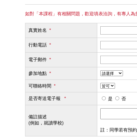
如對「本課程」有相關問題，歡迎填表洽詢，有專人為
真實姓名
*
行動電話
*
電子郵件
*
參加地點
*
可聯絡時間
*
是否寄送電子報
*
是
否
備註描述
(例如，就讀學校)
註：同學若有預約