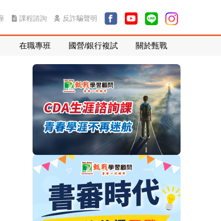
課程諮詢
反詐騙聲明
座
在職專班
國營/銀行複試
關於甄戰