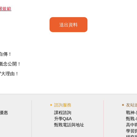
關規範
送出資料
自傳！
概念公開！
7大理由！
諮詢服務
友站
優惠
課程諮詢
戰神
升學Q&A
甄戰
甄戰電話與地址
高中
學習