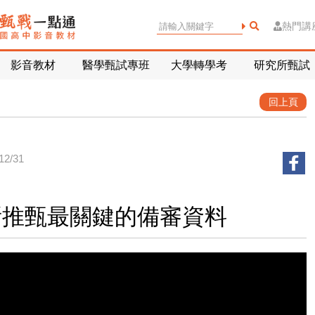
熱門講
影音教材
醫學甄試專班
大學轉學考
研究所甄試
回上頁
2/31
所推甄最關鍵的備審資料