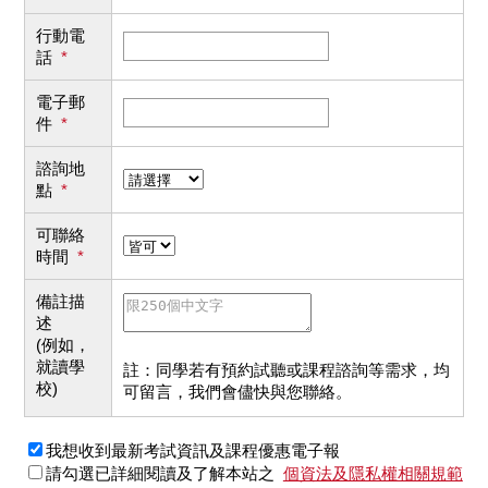
行動電
話
*
電子郵
件
*
諮詢地
點
*
可聯絡
時間
*
備註描
述
(例如，
就讀學
註：同學若有預約試聽或課程諮詢等需求，均
校)
可留言，我們會儘快與您聯絡。
我想收到最新考試資訊及課程優惠電子報
請勾選已詳細閱讀及了解本站之
個資法及隱私權相關規範