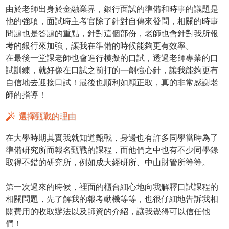
由於老師出身於金融業界，銀行面試的準備和時事的議題是
他的強項，面試時主考官除了針對自傳來發問，相關的時事
問題也是答題的重點，針對這個部份，老師也會針對我所報
考的銀行來加強，讓我在準備的時候能夠更有效率。
在最後一堂課老師也會進行模擬的口試，透過老師專業的口
試訓練，就好像在口試之前打的一劑強心針，讓我能夠更有
自信地去迎接口試！最後也順利如願正取，真的非常感謝老
師的指導！
選擇甄戰的理由
在大學時期其實我就知道甄戰，身邊也有許多同學當時為了
準備研究所而報名甄戰的課程，而他們之中也有不少同學錄
取得不錯的研究所，例如成大經研所、中山財管所等等。
第一次過來的時候，裡面的櫃台細心地向我解釋口試課程的
相關問題，先了解我的報考動機等等，也很仔細地告訴我相
關費用的收取辦法以及師資的介紹，讓我覺得可以信任他
們！