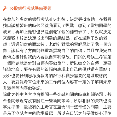
公股銀行考試準備要領
在參加的多次的銀行考試並失利後，決定尋找協助，在我尋
找口試補習班的時候又讓我看到了甄戰，想到了當初同學的
成果，再加上甄戰也算是個老字號的補習班了，所以就決定
來甄戰！於是決定找出問題的癥結點，好在遇到了對的老
師！透過初次的面談後，老師針對我的學經歷給了我一個方
向，讓我有了方向能夠重新撰寫自己的自傳，並且在我完成
自傳之後針對我的內容親自幫我修改。口試的時候主考官第
一個問題就是針對自傳內容做發問，所以繳交的自傳一定要
謹慎地寫，要在有限的篇幅內表現出自己的優點還有重點！
另外也要仔細思考所報考的銀行和職務需要的是甚麼樣的
人，要對報考單位未來的工作崗位內容有一定的了解與未來
升遷等等內容做確認。
除此之外主考官也會提問一些金融相關的時事相關議題，甚
至會問最近有沒有關注一些新聞等等，所以相關的資料也得
事先準備。最後有的主考官甚至會問一些奇怪的問題，主要
是為了測試考生的臨場反應，所以在口試之前要做好心理準