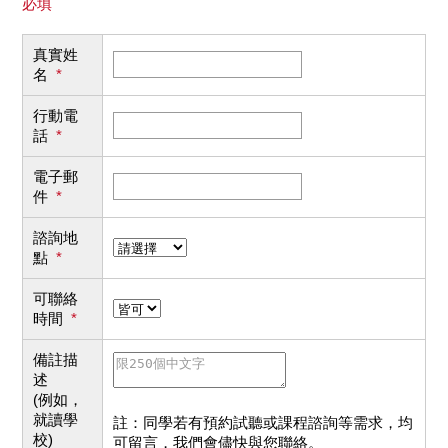
必填
真實姓
名
*
行動電
話
*
電子郵
件
*
諮詢地
點
*
可聯絡
時間
*
備註描
述
(例如，
就讀學
註：同學若有預約試聽或課程諮詢等需求，均
校)
可留言，我們會儘快與您聯絡。