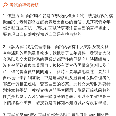
考試的準備要領
1. 儀態方面: 面試時不管是在學校的模擬面試，或是甄戰的模
擬面試，老師都會提醒要表達出自己的自信，尤其我們今年
都是戴口罩面試，所以在面試時更要注意自己的言行舉止，
要表現出自信讓教授知道自己是有準備好的。
2. 面試內容: 我是管理學群，面試內容有中文關以及英文關，
今年遇到的專業題目較少，我搜尋了去年資料，發現台大財
金系以及交大資財系的專業題都蠻多的但是今年時間縮短，
沒有被問到很多專業題目，教授主要會依照備審資料以及自
己上傳的審查資料問問題，回答時不要單調地直述，要加上
自己從中學習到甚麼，或是這些活動及競賽可以與管理者的
哪些特質相互連結，豐富自己的答案。尤其交大資財系要特
別注意數學題，教授會接連問學生問題，像是正餘弦函數的
性質是甚麼，以及定義一階微分的意義。所以不要覺得高三
下的課程不重要，教授就是看你知不知道以及有沒有學過。
3. 面試前準備: 我在面試前都會多關注管理及財金的相關新