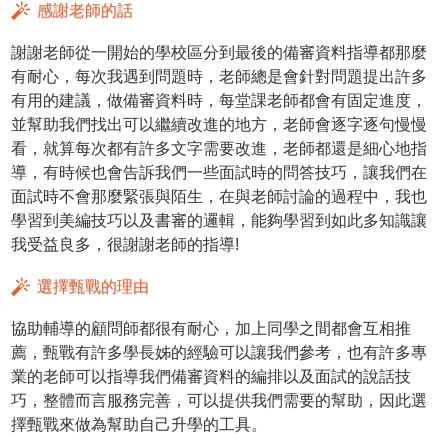
感謝老師的話
謝謝老師從一開始的學校區分到最後的備審資料指導都那麼
有耐心，每次我遇到問題時，老師總是會針對問題提出許多
有用的建議，做備審資料時，每堂課老師都會有固定進度，
並幫助我們找出可以繼續改進的地方，老師會逐字逐句慢慢
看，就算每次都有許多文字需要改進，老師都還是細心地指
導，有時候也會告訴我們一些面試時的問答技巧，讓我們在
面試時不會那麼緊張與陌生，在與老師討論的過程中，我也
學習到美編技巧以及書審的邏輯，能夠學習到如此多知識讓
我受益良多，很謝謝老師的指導!
選擇甄戰的理由
協助輔導的顧問師都很有耐心，加上同學之間都會互相推
薦，甄戰有許多學長姊的經驗可以讓我們參考，也有許多專
業的老師可以指導我們備審資料的編排以及面試的說話技
巧，整體而言服務完善，可以提供我們需要的幫助，因此選
擇甄戰來做為幫助自己升學的工具。