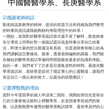
中國醫醫學系、長庚醫學系
☑感謝老師的話
劉老師認真教學的精神、提供的答題方法和持續為我們整理
的時事與資訊讓我能夠順利考取理想中的科系！
一開始，當我對於醫學系面試形式還不甚了解時，劉老師會
先引導班上同學針對一個面試題目或是時事分享自己的看
法，即便大家的想法都還沒有系統，但是老師會有耐心的為
我們講解該怎麼修改。接者，透過老師編制的講義，我們能
在極短的醫學系面試準備時間裡面吸收最多的知識和考點。
如此一來，我們省下了許多盲目搜集資料的時間。最後在醫
學系面試前，老師更是提供了穩定軍心的心靈雞湯，讓我們
肯定自己一路以來的努力，以最佳的狀態應試！
☑選擇甄戰的理由
面對今年度競爭的個人申請第二階段，我開始害怕光是靠自
己的力量會無法順利上榜醫學系，於是因著學長姐們的推
薦、以及甄戰歷年優秀的醫學系甄試榜單、還有學員們的心