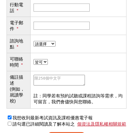
行動電
話
*
電子郵
件
*
諮詢地
點
*
可聯絡
時間
*
備註描
述
(例如，
就讀學
註：同學若有預約試聽或課程諮詢等需求，均
校)
可留言，我們會儘快與您聯絡。
我想收到最新考試資訊及課程優惠電子報
請勾選已詳細閱讀及了解本站之
個資法及隱私權相關規範