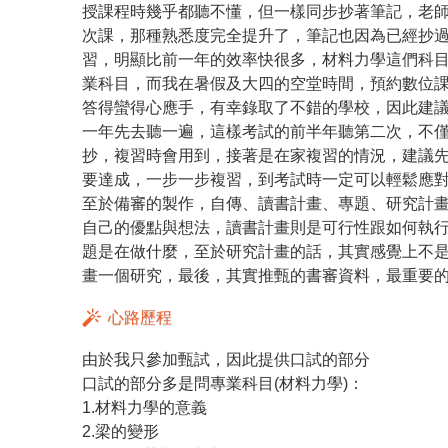
授課程時幾乎都聽不懂，但一樣同步抄著筆記，老
次課，那種熟悉度完全提升了，筆記也因為已經抄
習，明顯比前一年的效率快很多，材料力學這們科
業科目，而我在暑假及大四的空堂時間，預約數位
答得蠻得心應手，有幸錄取了不錯的學校，因此建
一年先去聽一遍，這樣考試的前半年聽第二次，不
抄，複習時會用到，接著是在家複習的情況，建議
要達成，一步一步複習，到考試時一定可以輕鬆應
至於備審的製作，自傳、讀書計畫、專題、研究計
自己的優點與想法，讀書計畫則是可行性跟如何執
題是在做什麼，至於研究計畫的話，其實感覺上不
畫一個研究，最後，其實推甄的書審資料，最重要
心路歷程
由於我只參加甄試，因此提供口試的部分
口試的部分多是問專業科目(材料力學)：
1.材料力學的意義
2.梁的變形