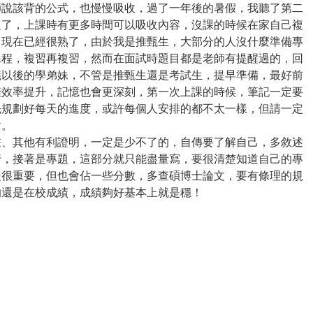
師說該背的公式，也慢慢吸收，過了一年後的暑假，我聽了第二
過了，上課時有更多時間可以吸收內容，沒課的時候在家自己複
目現在已經很熟了，由於我是推甄生，大部分的人沒什麼準備專
課程，複習再複習，然而在面試時題目都是老師有提醒過的，回
議以後的學弟妹，不管是推甄生還是考試生，提早準備，最好前
僅效率提升，記憶也會更深刻，第一次上課的時候，筆記一定要
先規劃好每天的進度，或許每個人安排的都不太一樣，但請一定
對。
畫、其他有利證明，一定是少不了的，自傳要了解自己，多敘述
行，接著是專題，這部分就只能盡量寫，要很清楚知道自己的專
是很重要，但也會佔一些分數，多查碩博士論文，要有條理的規
的還是在校成績，成績夠好基本上就是穩！