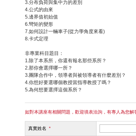
3.分布負荷與集中力的差別
4.公式的由來
5.邊界值初始值
6.彎矩的變形
7.如何設計一輛車子(從力學角度來看)
8.卡式定理
非專業科目題目：
1.除了本系所，你還有報名那些系所？
2.那你會選擇哪一所？
3.團隊合作中，領導者與被領導者有什麼差別？
4.你想好要選哪個教授當指導教授了嗎？
5.為何想要選擇這個系所？
如對本講座有相關問題，歡迎填表洽詢，有專人為您解
真實姓名
*