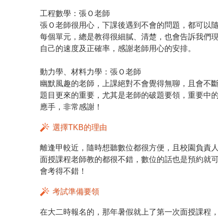
工程數學：張Ｏ老師
張Ｏ老師很用心，下課後遇到不會的問題，都可以隨
每個單元，總是教得很細膩、清楚，也會告訴我們
自己的速度及正確率，感謝老師用心的安排。
動力學、材料力學：張Ｏ老師
幽默風趣的老師，上課絕對不會覺得無聊，且會不
題目更來的重要，尤其是老師的破題要領，重要中
應手，非常感謝！
選擇TKB的理由
離逢甲較近，隨時想聽數位都很方便，且校園負責
面授課程老師教的都很不錯，數位的話也是預約就可
會考得不錯！
考試準備要領
在大二時報名的，那年暑假就上了第一次面授課程