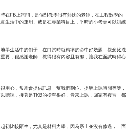
時在FB上詢問，是個對教學很有熱忱的老師，在工程數學的
現實生活中的運用、或是在專業科目上，平時的小考更可以訓練
斷地舉生活中的例子，在口試時就精準的命中好幾題，觀念比洗
的重要，很感謝老師，教得很有內容且有趣，讓我在面試時得心
人很用心，常常會提供訊息，幫我們劃位、提醒上課時間等等，
以聽課，接著是TKB的榜單很好，肯來上課，回家有複習，都
，起初比較陌生，尤其是材料力學，因為系上並沒有修過，上面