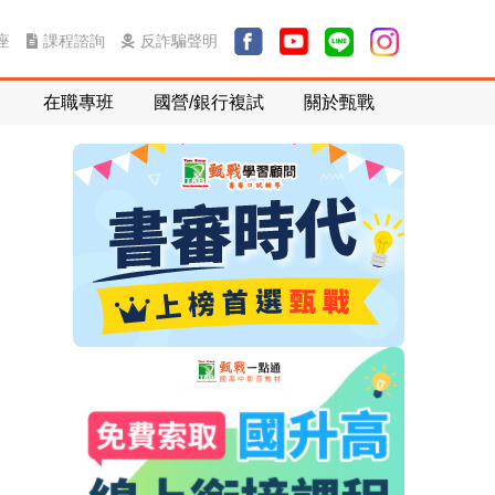
課程諮詢
反詐騙聲明
座
在職專班
國營/銀行複試
關於甄戰