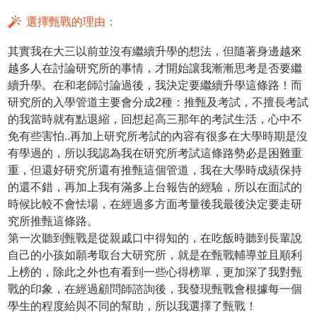
選擇甄戰的理由：
其實我在大三以前並沒有繼續升學的想法，但隨著身邊越來
越多人在討論研究所的事情，才開始讓我漸漸思考是否要繼
續升學。在和老師討論過後，我決定要繼續升學這條路！而
研究所的入學管道主要會分成2種：推甄及考試，不擅長考試
的我當時就有點退縮，回想起高三那年的考試生活，心中不
免有些害怕..再加上研究所考試的內容有很多在大學時期是沒
有學過的，所以我認為我在研究所考試這條路勢必是困難重
重，但還好研究所還有推甄這個管道，我在大學時成績保持
的還不錯，再加上我有滿多上台報告的經驗，所以在面試的
時候比較不會怯場，在經過多方面考量後我最後決定要走研
究所推甄這條路。
第一次聽到甄戰是從親戚口中得知的，在吃飯時聽到長輩說
自己的小孩如願考取台大研究所，就是在甄戰輔導並且順利
上榜的，除此之外也有看到一些心得榜單，更加深了我對甄
戰的印象，在經過顧問師諮詢後，我發現甄戰會根據每一個
學生的程度給與不同的幫助，所以我選擇了甄戰！