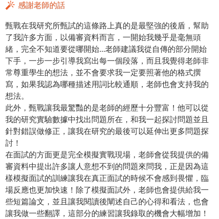
感謝老師的話
甄戰在我研究所甄試的這條路上真的是最堅強的後盾，幫助
了我許多方面，以備審資料而言，一開始我幾乎是毫無頭
緒，完全不知道要從哪開始...老師建議我從自傳的部分開始
下手，一步一步引導我寫出每一個段落，而且我覺得老師非
常尊重學生的想法，並不會要求我一定要照著他的格式撰
寫，如果我認為哪種描述用詞比較通順，老師也會支持我的
想法。
此外，甄戰讓我最驚豔的是老師的經歷十分豐富！他可以從
我的研究實驗數據中找出問題所在，和我一起探討問題並且
針對錯誤做修正，讓我在研究的最後可以延伸出更多問題探
討！
在面試的方面更是完全模擬實戰現場，老師會從我提供的備
審資料中提出許多讓人意想不到的問題來問我，正是因為這
樣模擬面試的訓練讓我在真正面試的時候不會感到畏懼，臨
場反應也更加快速！除了模擬面試外，老師也會提供給我一
些短篇論文，並且讓我閱讀後闡述自己的心得和看法，也會
讓我做一些翻譯，這部分的練習讓我錄取的機會大幅增加！