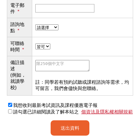
電子郵
件
*
諮詢地
點
*
可聯絡
時間
*
備註描
述
(例如，
就讀學
註：同學若有預約試聽或課程諮詢等需求，均
校)
可留言，我們會儘快與您聯絡。
我想收到最新考試資訊及課程優惠電子報
請勾選已詳細閱讀及了解本站之
個資法及隱私權相關規範
送出資料