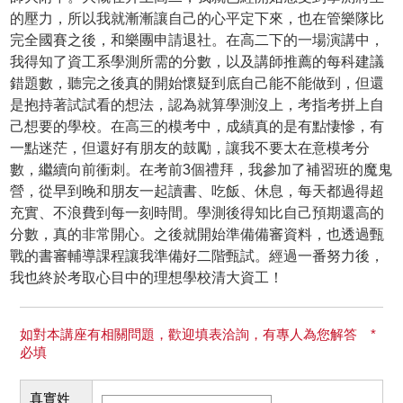
的壓力，所以我就漸漸讓自己的心平定下來，也在管樂隊比
完全國賽之後，和樂團申請退社。在高二下的一場演講中，
我得知了資工系學測所需的分數，以及講師推薦的每科建議
錯題數，聽完之後真的開始懷疑到底自己能不能做到，但還
是抱持著試試看的想法，認為就算學測沒上，考指考拼上自
己想要的學校。在高三的模考中，成績真的是有點悽慘，有
一點迷茫，但還好有朋友的鼓勵，讓我不要太在意模考分
數，繼續向前衝刺。在考前3個禮拜，我參加了補習班的魔鬼
營，從早到晚和朋友一起讀書、吃飯、休息，每天都過得超
充實、不浪費到每一刻時間。學測後得知比自己預期還高的
分數，真的非常開心。之後就開始準備備審資料，也透過甄
戰的書審輔導課程讓我準備好二階甄試。經過一番努力後，
我也終於考取心目中的理想學校清大資工！
如對本講座有相關問題，歡迎填表洽詢，有專人為您解答 *
必填
真實姓