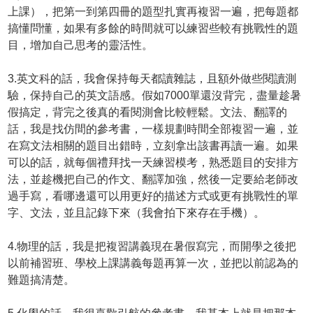
上課），把第一到第四冊的題型扎實再複習一遍，把每題都
搞懂問懂，如果有多餘的時間就可以練習些較有挑戰性的題
目，增加自己思考的靈活性。
3.英文科的話，我會保持每天都讀雜誌，且額外做些閱讀測
驗，保持自己的英文語感。假如7000單還沒背完，盡量趁暑
假搞定，背完之後真的看閱測會比較輕鬆。文法、翻譯的
話，我是找仿間的參考書，一樣規劃時間全部複習一遍，並
在寫文法相關的題目出錯時，立刻拿出該書再讀一遍。如果
可以的話，就每個禮拜找一天練習模考，熟悉題目的安排方
法，並趁機把自己的作文、翻譯加強，然後一定要給老師改
過手寫，看哪邊還可以用更好的描述方式或更有挑戰性的單
字、文法，並且記錄下來（我會拍下來存在手機）。
4.物理的話，我是把複習講義現在暑假寫完，而開學之後把
以前補習班、學校上課講義每題再算一次，並把以前認為的
難題搞清楚。