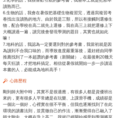
5.化學的話，我很喜歡引航的參考書，我基本上就是把那本
讀熟而已。
6.生物的話，我會在暑假把基礎生物複習完，透過寫複習考
卷找出沒讀熟的地方。由於我是三類，所以有接觸到選修生
物，配合學校在高二就先上選修，我在高三上就把選修上下
大概讀過一遍，讀完後會發現學測的題目，其實也就如此
嘛！
7.地科的話，我認為一定要選到對的參考書，我當初就是因
為讀到不合我口味的，而導致進度嚴重落後，還好經由同學
推薦找到了一本超讚的參考書（新關鍵），在最後剩20幾天
每天狂讀，才把地科搞定。相信從暑假就開始一步一步讀這
本書的人，必能成為地科高手！
心路歷程
剛到師大附中時，其實不是很適應，有很多人都是資優班出
來的，更有很多人平常總是在玩樂、上課滑手機，成績卻是
一個比一個好，心裡實在很不平衡，但我也逐漸找到了在此
環境的讀書法則，並貫徹自己的作法，漸漸覺得自己融入了
師大附中。大概在升上高二，我就已經開始感受到學測將至