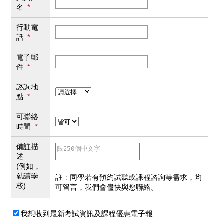
名
*
行動電
話
*
電子郵
件
*
諮詢地
點
*
可聯絡
時間
*
備註描
述
(例如，
就讀學
註：同學若有預約試聽或課程諮詢等需求，均
校)
可留言，我們會儘快與您聯絡。
我想收到最新考試資訊及課程優惠電子報