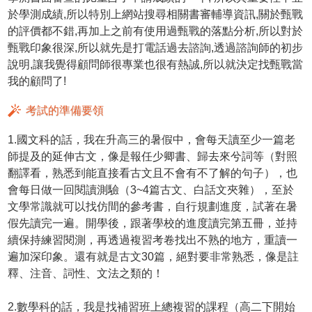
於學測成績,所以特別上網站搜尋相關書審輔導資訊,關於甄戰
的評價都不錯,再加上之前有使用過甄戰的落點分析,所以對於
甄戰印象很深,所以就先是打電話過去諮詢,透過諮詢師的初步
說明,讓我覺得顧問師很專業也很有熱誠,所以就決定找甄戰當
我的顧問了!
考試的準備要領
1.國文科的話，我在升高三的暑假中，會每天讀至少一篇老
師提及的延伸古文，像是報任少卿書、歸去來兮詞等（對照
翻譯看，熟悉到能直接看古文且不會有不了解的句子），也
會每日做一回閱讀測驗（3~4篇古文、白話文夾雜），至於
文學常識就可以找仿間的參考書，自行規劃進度，試著在暑
假先讀完一遍。開學後，跟著學校的進度讀完第五冊，並持
續保持練習閱測，再透過複習考卷找出不熟的地方，重讀一
遍加深印象。還有就是古文30篇，絕對要非常熟悉，像是註
釋、注音、詞性、文法之類的！
2.數學科的話，我是找補習班上總複習的課程（高二下開始