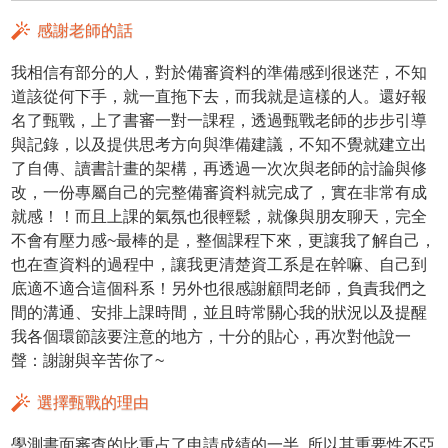
感謝老師的話
我相信有部分的人，對於備審資料的準備感到很迷茫，不知
道該從何下手，就一直拖下去，而我就是這樣的人。還好報
名了甄戰，上了書審一對一課程，透過甄戰老師的步步引導
與記錄，以及提供思考方向與準備建議，不知不覺就建立出
了自傳、讀書計畫的架構，再透過一次次與老師的討論與修
改，一份專屬自己的完整備審資料就完成了，實在非常有成
就感！！而且上課的氣氛也很輕鬆，就像與朋友聊天，完全
不會有壓力感~最棒的是，整個課程下來，更讓我了解自己，
也在查資料的過程中，讓我更清楚資工系是在幹嘛、自己到
底適不適合這個科系！另外也很感謝顧問老師，負責我們之
間的溝通、安排上課時間，並且時常關心我的狀況以及提醒
我各個環節該要注意的地方，十分的貼心，再次對他說一
聲：謝謝與辛苦你了~
選擇甄戰的理由
學測書面審查的比重占了申請成績的一半, 所以其重要性不亞