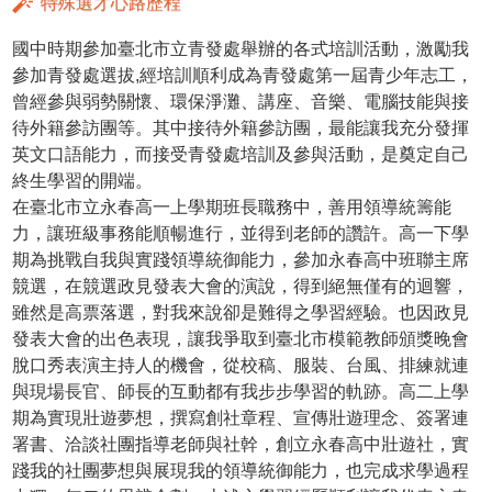
特殊選才心路歷程
國中時期參加臺北市立青發處舉辦的各式培訓活動，激勵我
參加青發處選拔,經培訓順利成為青發處第一屆青少年志工，
曾經參與弱勢關懷、環保淨灘、講座、音樂、電腦技能與接
待外籍參訪團等。其中接待外籍參訪團，最能讓我充分發揮
英文口語能力，而接受青發處培訓及參與活動，是奠定自己
終生學習的開端。
在臺北市立永春高一上學期班長職務中，善用領導統籌能
力，讓班級事務能順暢進行，並得到老師的讚許。高一下學
期為挑戰自我與實踐領導統御能力，參加永春高中班聯主席
競選，在競選政見發表大會的演說，得到絕無僅有的迴響，
雖然是高票落選，對我來說卻是難得之學習經驗。也因政見
發表大會的出色表現，讓我爭取到臺北市模範教師頒獎晚會
脫口秀表演主持人的機會，從校稿、服裝、台風、排練就連
與現場長官、師長的互動都有我步步學習的軌跡。高二上學
期為實現壯遊夢想，撰寫創社章程、宣傳壯遊理念、簽署連
署書、洽談社團指導老師與社幹，創立永春高中壯遊社，實
踐我的社團夢想與展現我的領導統御能力，也完成求學過程