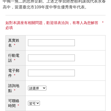
中獨一無二的思辨企劃。上述之學習經歷順利讓我代表永春
高中，當選臺北市109年度中學生優秀青年代表。
如對本講座有相關問題，歡迎填表洽詢，有專人為您解答 *
必填
真實姓
名
*
行動電
話
*
電子郵
件
*
諮詢地
點
*
可聯絡
時間
*