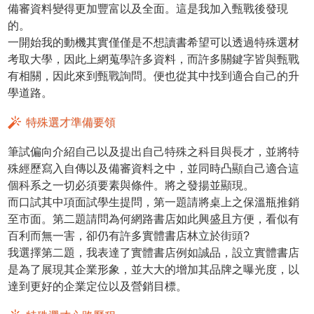
備審資料變得更加豐富以及全面。這是我加入甄戰後發現
的。
一開始我的動機其實僅僅是不想讀書希望可以透過特殊選材
考取大學，因此上網蒐學許多資料，而許多關鍵字皆與甄戰
有相關，因此來到甄戰詢問。便也從其中找到適合自己的升
學道路。
特殊選才準備要領
筆試偏向介紹自己以及提出自己特殊之科目與長才，並將特
殊經歷寫入自傳以及備審資料之中，並同時凸顯自己適合這
個科系之一切必須要素與條件。將之發揚並顯現。
而口試其中項面試學生提問，第一題請將桌上之保溫瓶推銷
至市面。第二題請問為何網路書店如此興盛且方便，看似有
百利而無一害，卻仍有許多實體書店林立於街頭?
我選擇第二題，我表達了實體書店例如誠品，設立實體書店
是為了展現其企業形象，並大大的增加其品牌之曝光度，以
達到更好的企業定位以及營銷目標。