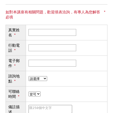
如對本講座有相關問題，歡迎填表洽詢，有專人為您解答 *
必填
真實姓
名
*
行動電
話
*
電子郵
件
*
諮詢地
點
*
可聯絡
時間
*
備註描
述