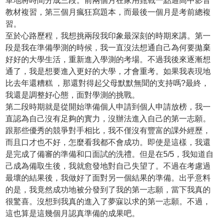
單地將時間分成三段。前兩個月在家用甄戰一點通高中影音
教材複習，第三個月瘋狂寫題本，而最後一個月是考前總複
習。
至於心路歷程，我想挑兩段我印象最深刻的時期來講。第一
段是我在準備學測的時候，我一直沒法想通自己為何要拋棄
好好的大學生活，重新進入學測的考場。不過我後來逐漸想
通了，我是想要進入更好的大學，才會重考。如果我表現地
比去年還糟糕 ，那還對得起父母默默無聞的支持嗎?最終，
我還是調整好心態，面對學測的挑戰。
第二段時期就是從開始準備個人申請到個人申請放榜，我一
直認為自己沒有足夠的實力，沒辦法進入自己的第一志願。
跟那些優秀的競爭對手相比，我不僅沒有豐富的課外經歷，
而且口才也不好，怎麼看我都不會成功。即使是這樣，我還
是完成了備審的準備和口面試的洗禮。但是在5/5，我知道自
己成為備取生後，我就愈發地對自己失望了。不過在考慮過
最壞的結果後，我做好了面對另一個結果的準備。出乎意料
的是，我竟然成功地被分發到了我的第一志願，當下我真的
很驚喜。沒想到我真的進入了夢寐以求的第一志願。不過，
這也算是這幾個月認真準備的成果吧。