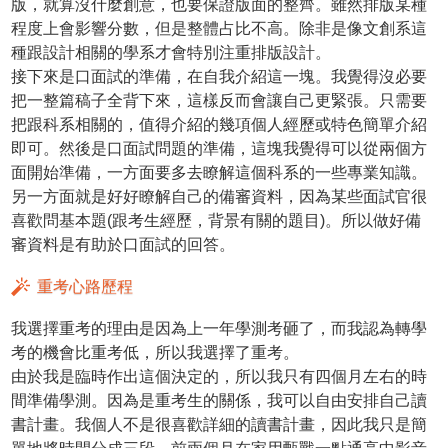
版，就算沒什麼創意，也要保證版面的整齊。雖然排版某種
程度上會影響分數，但是整體占比不高。除非是像文創系這
種跟設計相關的學系才會特別注重排版設計。
接下來是口面試的準備，在自我介紹這一塊。我覺得沒必要
把一整篇稿子全背下來，這樣反而會讓自己更緊張。只需要
把跟科系相關的，值得介紹的幾項個人經歷或特色簡單介紹
即可。然後是口面試問題的準備，這塊我覺得可以從兩個方
面開始準備，一方面要多去瞭解這個科系的一些專業知識。
另一方面就是好好瞭解自己的備審資料，因為某些面試官很
喜歡問基本題(跟考生經歷，背景有關的題目)。所以做好備
審資料是有助於口面試的回答。
重考心路歷程
我選擇重考的理由是因為上一年學測考砸了，而我認為轉學
考的機會比重考低，所以我選擇了重考。
由於我是臨時作出這個決定的，所以我只有四個月左右的時
間準備學測。因為是重考生的關係，我可以自由安排自己讀
書計畫。我個人不是很喜歡詳細的讀書計畫，因此我只是簡