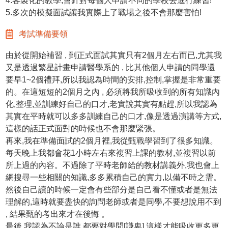
4.客製化的教學,會針對每個人申請不同的學校去進行練習!
5.多次的模擬面試讓我實際上了戰場之後不會那麼害怕!
考試準備要領
由於從開始補習 , 到正式面試其實只有2個月左右而已,尤其我
又是透過繁星計畫申請醫學系的 , 比其他個人申請的同學還
要早1~2個禮拜,所以我認為時間的安排,控制,掌握是非常重要
的。在這短短的2個月之內 , 必須將我所吸收到的所有知識內
化,整理,並訓練好自己的口才,老實說其實有點趕,所以我認為
其實在平時就可以多多訓練自己的口才,像是透過演講等方式,
這樣的話正式面對的時候也不會那麼緊張。
再來,我在準備面試的2個月裡,我從甄戰學習到了很多知識。
每天晚上我都會花1小時左右來複習上課的教材,並複習以前
所上過的內容。不過除了平時老師給的教材講義外,我也會上
網搜尋一些相關的知識,多多累積自己的實力,以備不時之需。
然後自己讀的時候一定會有些部分是自己看不懂或者是無法
理解的,這時就要盡快的詢問老師或者是同學,不要想說用不到
, 結果甄的考出來才在後悔 。
最後,我認為不論是誰,都要對學問[謙卑],這樣才能吸收更多更