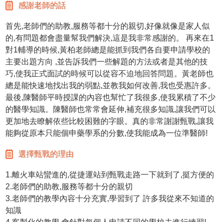
感謝老師的話
首先,老師們的助教,服務等都十分的親切,好像就像是家人似
的,有問題都會盡量幫我們解決,這是我非常感謝的。 再來在1
對1輔導的時候,黃柏老師總是能抓到我們各自要申請學校的
主要出題方向 ,並告訴我們一些解題的方法或者是其他的技
巧,使我正式面試的時候可以從容不迫地回答問題。黃老師也
總是能快速地找出我的弱點,並教我如何改善,我也受惠許多。
最後,陳醫師平時授課的內容也幫忙了我很多,使我累積了不少
的醫學知識。陳醫師也常常會延伸,補充很多知識,讓我們可以
更加地去瞭解依些比較困難的字眼。真的非常謝謝甄戰,讓我
能夠從原本只能個申藥學系的分數,使我能成為一位準醫師!
選擇甄戰的理由
1.離火車站蠻進的,從捷運站到甄戰走路一下就到了,挺方便的
2.老師們的助教,服務等都十分的親切
3.老師們的教學內容十分充實,學習到了 許多我從來不知道的
知識