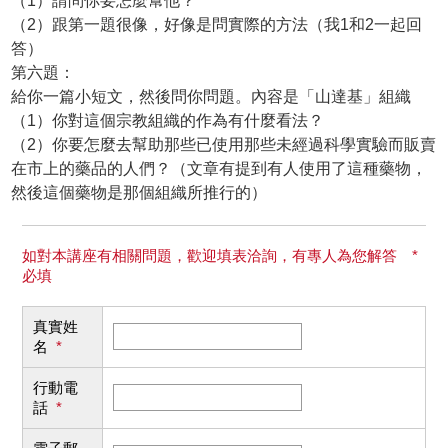
（1）請問你要怎麼幫他？
（2）跟第一題很像，好像是問實際的方法（我1和2一起回
答）
第六題：
給你一篇小短文，然後問你問題。內容是「山達基」組織
（1）你對這個宗教組織的作為有什麼看法？
（2）你要怎麼去幫助那些已使用那些未經過科學實驗而販賣
在市上的藥品的人們？（文章有提到有人使用了這種藥物，
然後這個藥物是那個組織所推行的）
如對本講座有相關問題，歡迎填表洽詢，有專人為您解答 *
必填
真實姓
名
*
行動電
話
*