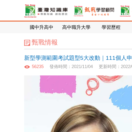
國中升高中
高中職升大學
學習歷程
甄戰情報
新型學測範圍考試題型5大改動｜111個人
56235
發佈時間：2021/11/04
更新時間：2022/0