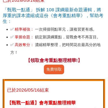
已於2026/05/16結束
「甄戰一點通」 拆解 108 課綱最新命題邏輯，將
厚重的課本濃縮成這份《會考重點精華》，幫助考
生：
✅
精準補強：
一次掃描弱點單元，讓複習更有感。
✅
掌握命題：
鎖定新課綱重點，迎戰會考不再盲目。
✅
高效奪分：
濃縮精華整理，把時間花在最高分的地
方！
【領取會考重點整理精華!】
免費領取
已於2026/05/16結束
【甄戰一點通】會考重點整理精華