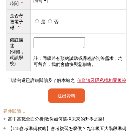
時間
*
是否寄
送電子
是
否
報
*
備註描
述
(例如，
就讀學
註：同學若有預約試聽或課程諮詢等需求，均
校)
可留言，我們會儘快與您聯絡。
請勾選已詳細閱讀及了解本站之
個資法及隱私權相關規範
送出資料
延伸閱讀…
高中高職全面分析|教你如何選擇未來的升學之路!
【115會考準備攻略】會考複習怎麼做？九年級五大階段準備