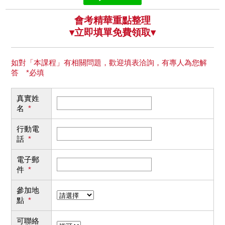
會考精華重點整理
▾立即填單免費領取▾
如對「本課程」有相關問題，歡迎填表洽詢，有專人為您解
答 *必填
真實姓
名
*
行動電
話
*
電子郵
件
*
參加地
點
*
可聯絡