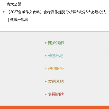
表大公開
【2027會考作文攻略】會考寫作趨勢分析與6級分5大必勝心法
｜甄戰一點通
關於我們
優惠訊息
諮詢服務
友站連結
集團網站