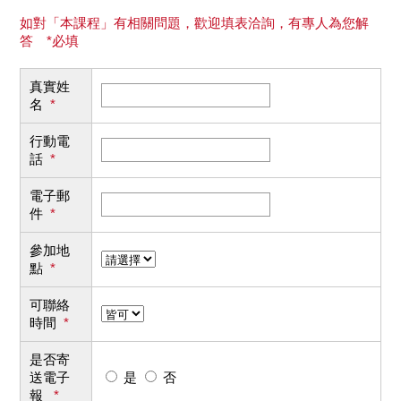
如對「本課程」有相關問題，歡迎填表洽詢，有專人為您解
答 *必填
真實姓
名
*
行動電
話
*
電子郵
件
*
參加地
點
*
可聯絡
時間
*
是否寄
送電子
是
否
報
*