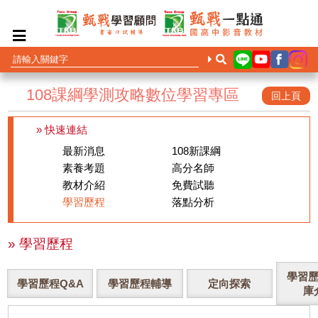
108課綱學測攻略數位學習專區
回上頁
» 快速連結
最新消息
108新課綱
素養考題
高分名師
教材介紹
免費試聽
學習歷程
落點分析
» 學習歷程
學習歷程Q&A
學習歷程輔導
定向探索